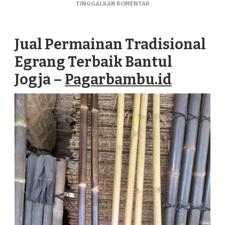
PADA
TINGGALKAN KOMENTAR
JUAL
PERMAINAN
TRADISIONAL
Jual Permainan Tradisional
EGRANG
TERBAIK
Egrang Terbaik Bantul
BANTUL
JOGJA
Jogja –
Pagarbambu.id