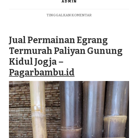
ADMIN
PADA
TINGGALKAN KOMENTAR
JUAL
PERMAINAN
EGRANG
Jual Permainan Egrang
TERMURAH
PALIYAN
Termurah Paliyan Gunung
GUNUNG
KIDUL
Kidul Jogja –
JOGJA
Pagarbambu.id