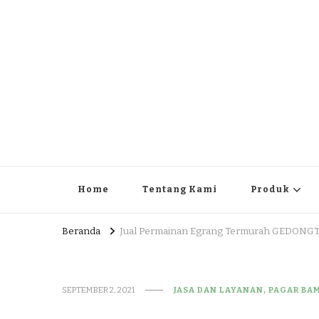
JUAL DAN JASA PEMBUA
HEAD OFFICE : Jalan Patuk – Dlingo, Muntuk Rt 03 Muntuk
Home
Tentang Kami
Produk
Beranda
Jual Permainan Egrang Termurah GEDON
SEPTEMBER 2, 2021
JASA DAN LAYANAN, PAGAR BA