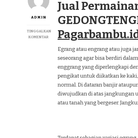
Jual Permaina
GEDONGTENGE
ADMIN
Pagarbambu.i
TINGGALKAN
PADA
KOMENTAR
JUAL
Egrang atau engrang atau juga j
PERMAINAN
EGRANG
seseorang agar bisa berdiri dalam
TERMURAH
GEDONGTENGEN
enggrang yang diperlengkapi deng
JOGJAKARTA
pengikat untuk diikatkan ke kaki,
normal. Di dataran banjir ataupun
diwujudkan di atas jangkungan u
atau tanah yang bergeser. Jangk
Terdapat sebagian variasi egrang