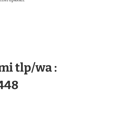
i tlp/wa :
448