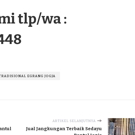
i tlp/wa :
448
TRADISIONAL EGRANG JOGJA
ARTIKEL SELANJUTNYA
antul
Jual Jangkungan Terbaik Sedayu