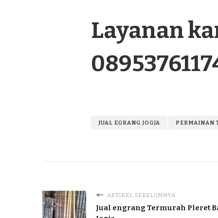
Layanan kam
0895376117
JUAL EGRANG JOGJA
PERMAINAN 
ARTIKEL SEBELUMNYA
Jual engrang Termurah Pleret B