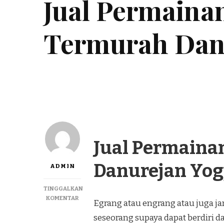
Jual Permaina
Termurah Dan
Jual Permaina
Danurejan Yog
ADMIN
TINGGALKAN
PADA
KOMENTAR
Egrang atau engrang atau juga j
JUAL
seseorang supaya dapat berdiri da
PERMAINAN