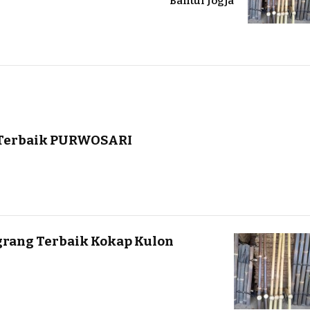
Bantul Jogja
 Terbaik PURWOSARI
grang Terbaik Kokap Kulon