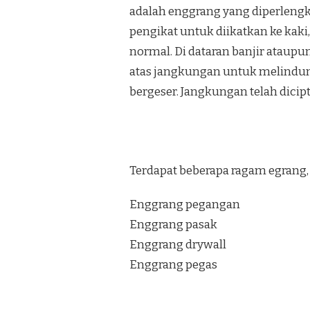
EGRANG
adalah enggrang yang diperlengka
TERMURAH
DANUREJAN
pengikat untuk diikatkan ke kaki,
YOGYAKARTA
normal. Di dataran banjir ataupu
atas jangkungan untuk melindung
bergeser. Jangkungan telah dici
Terdapat beberapa ragam egrang, 
Enggrang pegangan
Enggrang pasak
Enggrang drywall
Enggrang pegas