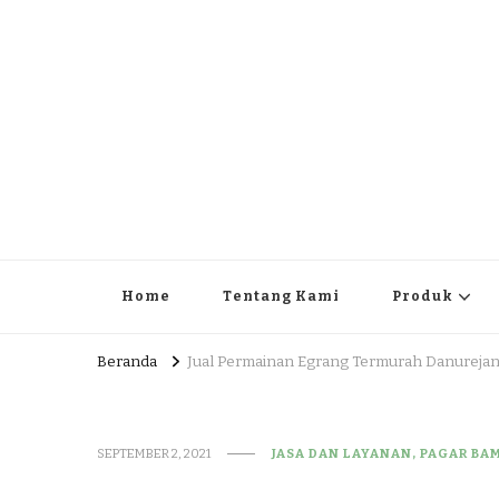
JUAL DAN JASA PEMBUA
HEAD OFFICE : Jalan Patuk – Dlingo, Muntuk Rt 03 Muntuk
Home
Tentang Kami
Produk
Beranda
Jual Permainan Egrang Termurah Danurejan
SEPTEMBER 2, 2021
JASA DAN LAYANAN, PAGAR BA