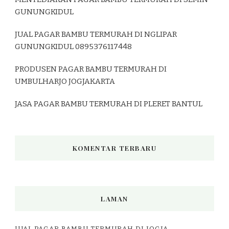
GUNUNGKIDUL
JUAL PAGAR BAMBU TERMURAH DI NGLIPAR
GUNUNGKIDUL 0895376117448
PRODUSEN PAGAR BAMBU TERMURAH DI
UMBULHARJO JOGJAKARTA
JASA PAGAR BAMBU TERMURAH DI PLERET BANTUL
KOMENTAR TERBARU
LAMAN