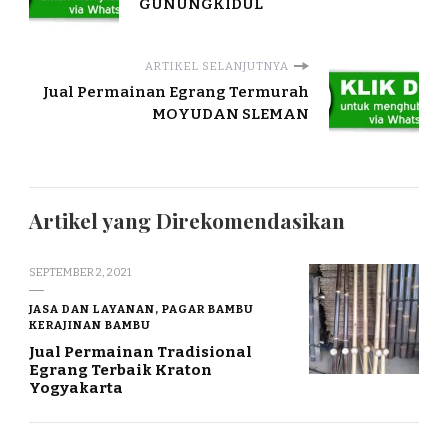
GUNUNGKIDUL
ARTIKEL SELANJUTNYA
Jual Permainan Egrang Termurah
MOYUDAN SLEMAN
Artikel yang Direkomendasikan
SEPTEMBER 2, 2021
JASA DAN LAYANAN, PAGAR BAMBU
KERAJINAN BAMBU
Jual Permainan Tradisional
Egrang Terbaik Kraton
Yogyakarta