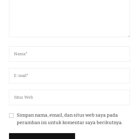
Simpan nama, email, dan situs web saya pada
peramban ini untuk komentar saya berikutnya.