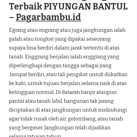
Terbaik PIYUNGAN BANTUL
BANTUL
–
Pagarbambu.id
Egrang atau engrang atau juga jangkungan ialah
galah atau tongkat yang dipakai seseorang
supaya bisa berdiri dalam jarak tertentu di atas
tanah. Enggrang berjalan ialah enggrang yang
diperlengkapi dengan tangga sebagai yang
,tempat berdiri, atau tali pengikat untuk diikatkan
ke kaki, untuk tujuan berjalan selama naik di atas
ketinggian normal. Di dataran banjir ataupun
pantai atau tanah labil, bangunan tak jarang
diciptakan di atas jangkungan untuk melindungi
agar tidak rusak oleh air, gelombang, atau tanah
yang bergeser. Jangkungan telah dijadikan
selama ratusan tahun