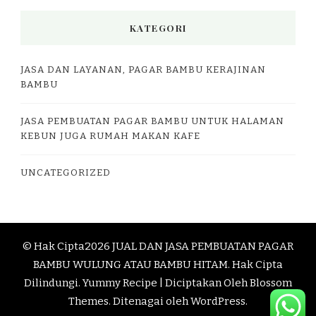
KATEGORI
JASA DAN LAYANAN, PAGAR BAMBU KERAJINAN
BAMBU
JASA PEMBUATAN PAGAR BAMBU UNTUK HALAMAN
KEBUN JUGA RUMAH MAKAN KAFE
UNCATEGORIZED
© Hak Cipta2026
JUAL DAN JASA PEMBUATAN PAGAR
BAMBU WULUNG ATAU BAMBU HITAM
. Hak Cipta
Dilindungi.
Yummy Recipe | Diciptakan Oleh
Blossom
Themes
. Ditenagai oleh
WordPress
.