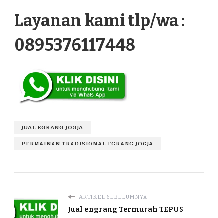
Layanan kami tlp/wa :
0895376117448
JUAL EGRANG JOGJA
PERMAINAN TRADISIONAL EGRANG JOGJA
ARTIKEL SEBELUMNYA
Jual engrang Termurah TEPUS