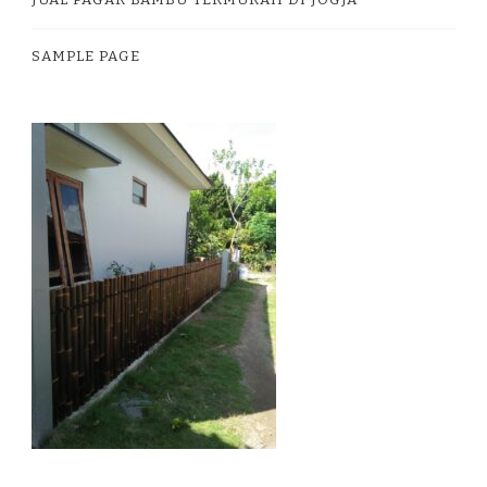
JUAL PAGAR BAMBU TERMURAH DI JOGJA
SAMPLE PAGE