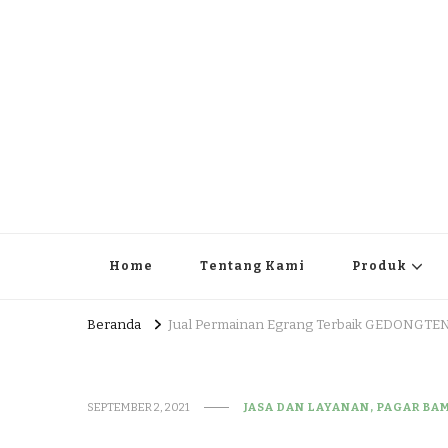
JUAL DAN JASA PEMBUA
HEAD OFFICE : Jalan Patuk – Dlingo, Muntuk Rt 03 Muntuk
Home
Tentang Kami
Produk
Beranda
Jual Permainan Egrang Terbaik GEDONGT
SEPTEMBER 2, 2021
JASA DAN LAYANAN, PAGAR BA