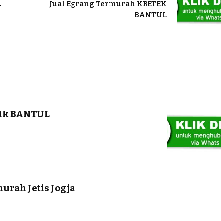
L
Jual Egrang Termurah KRETEK
BANTUL
aik BANTUL
urah Jetis Jogja