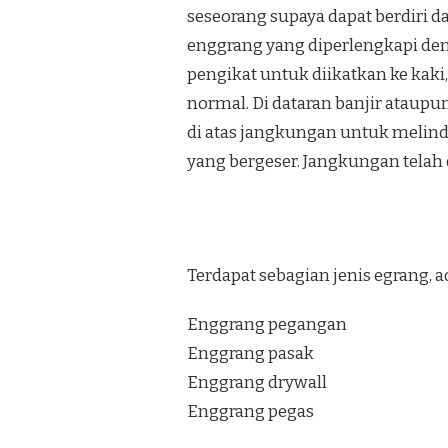
EGRANG
seseorang supaya dapat berdiri da
TERBAIK
GEDONGTENGEN
enggrang yang diperlengkapi deng
JOGJAKARTA
pengikat untuk diikatkan ke kaki,
normal. Di dataran banjir ataupun
di atas jangkungan untuk melindu
yang bergeser. Jangkungan telah
Terdapat sebagian jenis egrang, a
Enggrang pegangan
Enggrang pasak
Enggrang drywall
Enggrang pegas