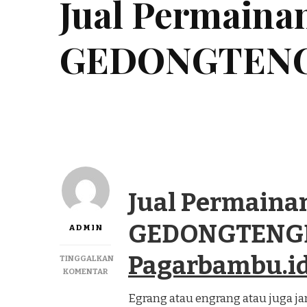
Jual Permaina
GEDONGTENG
Jual Permaina
GEDONGTENGE
ADMIN
Pagarbambu.i
TINGGALKAN
PADA
KOMENTAR
JUAL
Egrang atau engrang atau juga j
PERMAINAN