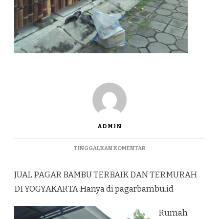
ADMIN
PADA
TINGGALKAN KOMENTAR
JUAL
PAGAR
JUAL PAGAR BAMBU TERBAIK DAN TERMURAH
BAMBU
TERBAIK
DI YOGYAKARTA Hanya di pagarbambu.id
DAN
TERMURAH
Rumah
DI