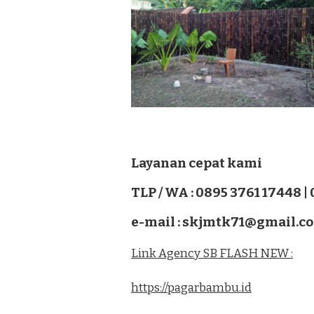
Layanan cepat kami
TLP / WA : 0895 3761 17448 |
e-mail : skjmtk71@gmail.c
Link Agency SB FLASH NEW :
https://pagarbambu.id