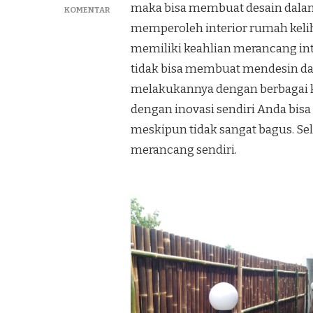
maka bisa membuat desain dalam 
PADA
KOMENTAR
JUAL
memperoleh interior rumah kelih
PAGAR
memiliki keahlian merancang inte
BAMBU
TERBAIK
tidak bisa membuat mendesin dala
DAN
melakukannya dengan berbagai k
TERMURAH
DI
dengan inovasi sendiri Anda bis
WATES
meskipun tidak sangat bagus. Sel
KULONPROGO
merancang sendiri.