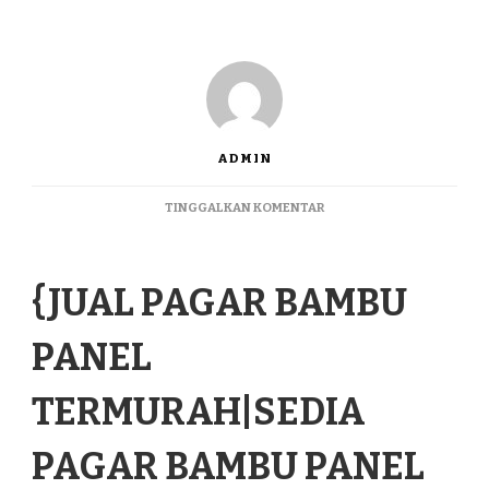
ADMIN
PADA
TINGGALKAN KOMENTAR
{JUAL
PAGAR
BAMBU
{JUAL PAGAR BAMBU
PANEL
TERMURAH|SEDIA
PAGAR
PANEL
BAMBU
PANEL
TERMURAH
TERMURAH|SEDIA
DI
LANGGUR
PAGAR BAMBU PANEL