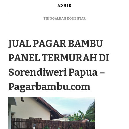
ADMIN
PADA
TINGGALKAN KOMENTAR
JUAL
PAGAR
BAMBU
JUAL PAGAR BAMBU
PANEL
TERMURAH
DI
PANEL TERMURAH DI
SORENDIWERI
PAPUA
Sorendiweri Papua –
Pagarbambu.com