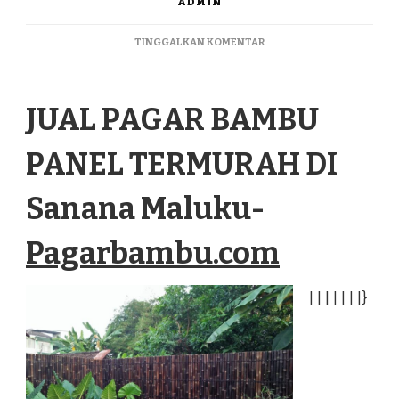
ADMIN
PADA
TINGGALKAN KOMENTAR
JUAL
PAGAR
BAMBU
JUAL PAGAR BAMBU
PANEL
TERMURAH
DI
PANEL TERMURAH DI
SANANA
MALUKU
Sanana Maluku-
Pagarbambu.com
|
|
|
|
|
|
|
}