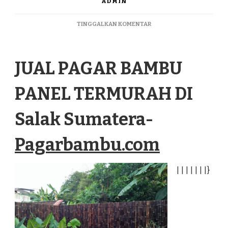
ADMIN
PADA
TINGGALKAN KOMENTAR
JUAL
PAGAR
BAMBU
JUAL PAGAR BAMBU
PANEL
TERMURAH
DI
PANEL TERMURAH DI
SALAK
SUMATERA
Salak Sumatera-
Pagarbambu.com
|
|
|
|
|
|
|
}