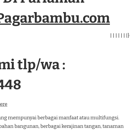
Pagarbambu.com
|
|
|
|
|
|
|
}
i tlp/wa :
448
here
 mempunyai berbagai manfaat atau multifungsi.
bahan bangunan, berbagai kerajinan tangan, tanaman