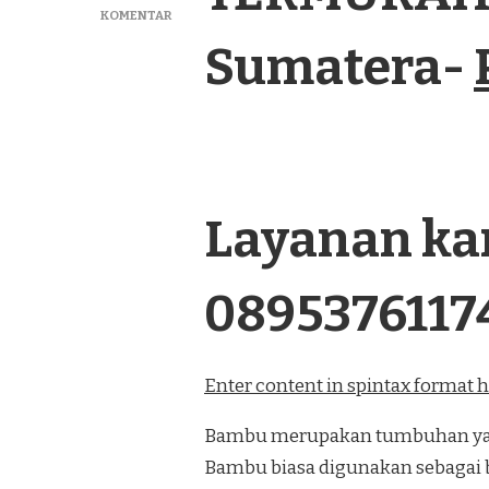
PADA
KOMENTAR
JUAL
Sumatera-
PAGAR
BAMBU
PANEL
TERMURAH
DI
PARIAMAN
SUMATERA
Layanan kam
0895376117
Enter content in spintax format 
Bambu merupakan tumbuhan yang
Bambu biasa digunakan sebagai 