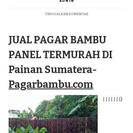
ADMIN
PADA
TINGGALKAN KOMENTAR
JUAL
PAGAR
BAMBU
JUAL PAGAR BAMBU
PANEL
TERMURAH
DI
PANEL TERMURAH DI
PAINAN
SUMATERA
Painan Sumatera-
Pagarbambu.com
|
|
|
|
|
|
|
}