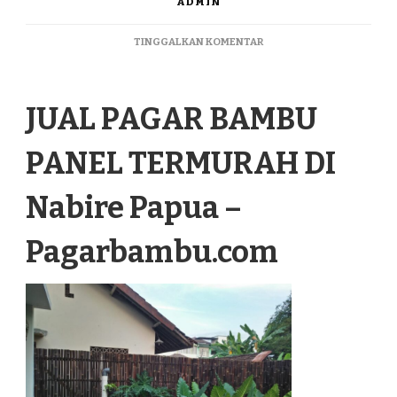
ADMIN
PADA
TINGGALKAN KOMENTAR
JUAL
PAGAR
BAMBU
JUAL PAGAR BAMBU
PANEL
TERMURAH
DI
PANEL TERMURAH DI
NABIRE
PAPUA
Nabire Papua –
Pagarbambu.com