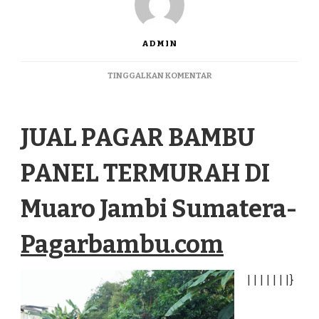
ADMIN
PADA
TINGGALKAN KOMENTAR
JUAL
PAGAR
BAMBU
JUAL PAGAR BAMBU
PANEL
TERMURAH
DI
PANEL TERMURAH DI
MUARO
JAMBI
SUMATERA
Muaro Jambi Sumatera-
Pagarbambu.com
|
|
|
|
|
|
|
}