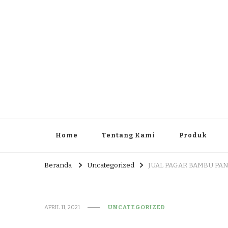
JUAL DAN JASA PEMBUA
HEAD OFFICE : Jalan Patuk – Dlingo, Muntuk Rt 03 Muntuk
Home
Tentang Kami
Produk
Beranda
Uncategorized
JUAL PAGAR BAMBU PAN
APRIL 11, 2021
UNCATEGORIZED