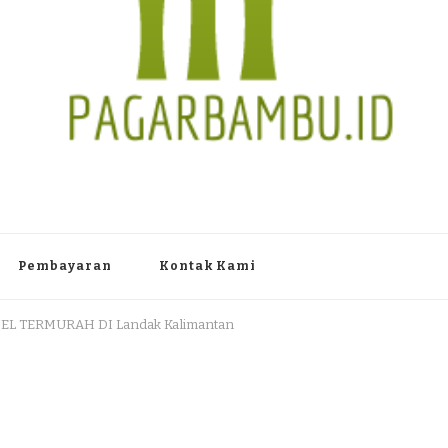
TAN PAGAR BAMBU WULUNG A
 Dlingo Bantul Yogyakarta 55783 TLP/WA : 0895 3761 17448 / 0819 1012
Pembayaran
Kontak Kami
EL TERMURAH DI Landak Kalimantan