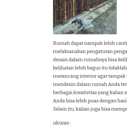
Rumah dapat nampak lebih canti
melaksanakan pengaturan penga
desain dalam rumahnya bisa keli
kelihatan lebih bagus itu tidakl
merancang interior agar tampak b
mendesin dalam rumah Anda terli
berbagai kreativitas yang kalian
Anda bisa lebih puas dengan has
Selain itu, kalian juga bisa mem
ukuran :