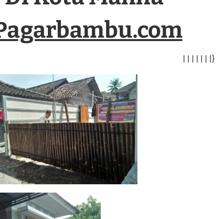
Pagarbambu.com
|
|
|
|
|
|
|
}