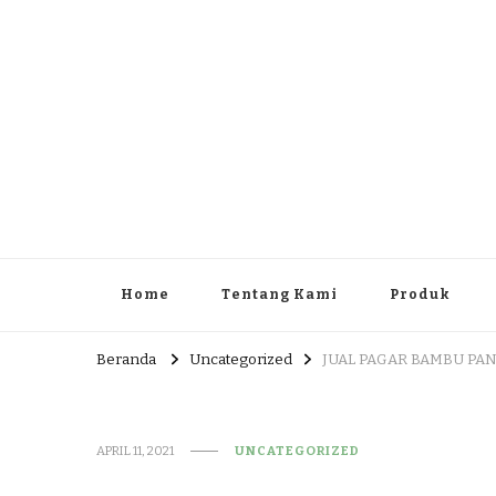
JUAL DAN JASA PEMBUA
HEAD OFFICE : Jalan Patuk – Dlingo, Muntuk Rt 03 Muntuk
Home
Tentang Kami
Produk
Beranda
Uncategorized
JUAL PAGAR BAMBU PAN
APRIL 11, 2021
UNCATEGORIZED