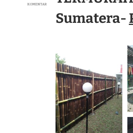
PADA
KOMENTAR
JUAL
Sumatera-
PAGAR
BAMBU
PANEL
TERMURAH
DI
KOTA
MANNA
SUMATERA