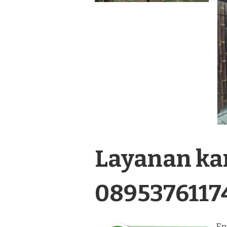
Layanan kam
0895376117
En