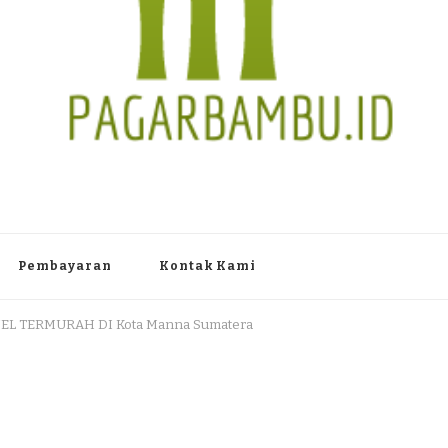
TAN PAGAR BAMBU WULUNG A
 Dlingo Bantul Yogyakarta 55783 TLP/WA : 0895 3761 17448 / 0819 1012
Pembayaran
Kontak Kami
EL TERMURAH DI Kota Manna Sumatera