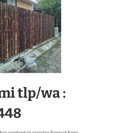
i tlp/wa :
448
ter content in spintax format here