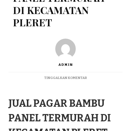
DI KECAMATAN
PLERET
ADMIN
PADA
TINGGALKAN KOMENTAR
JUAL
PAGAR
BAMBU
JUAL PAGAR BAMBU
PANEL
TERMURAH
DI
PANEL TERMURAH DI
KECAMATAN
PLERET