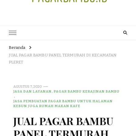
JUAL DAN JASA PEMBUATAN
HEAD OFFICE : Jalan Patuk – Dlingo, Muntuk Rt 03 Muntuk Dlingo
Bantul Yogyakarta 55783 TLP/WA : 0895 3761 17448 / 0819 1012
PAGAR BAMBU WULUNG
8305 / 089687539808. E- mail : skjmtk71@gmail.com
ATAU BAMBU HITAM
Beranda
JUAL PAGAR BAMBU PANEL TERMURAH DI KECAMATAN
PLERET
AGUSTUS 7, 2020
JASA DAN LAYANAN, PAGAR BAMBU KERAJINAN BAMBU
JASA PEMBUATAN PAGAR BAMBU UNTUK HALAMAN
KEBUN JUGA RUMAH MAKAN KAFE
JUAL PAGAR BAMBU
PANEL TERMURAH