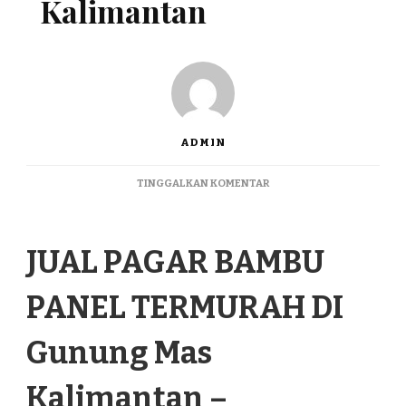
Kalimantan
ADMIN
PADA
TINGGALKAN KOMENTAR
JUAL
PAGAR
BAMBU
JUAL PAGAR BAMBU
PANEL
TERMURAH
DI
PANEL TERMURAH DI
GUNUNG
MAS
KALIMANTAN
Gunung Mas
Kalimantan –