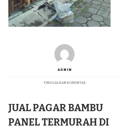
ADMIN
PADA
TINGGALKAN KOMENTAR
JUAL
PAGAR
BAMBU
JUAL PAGAR BAMBU
PANEL
TERMURAH
DI
PANEL TERMURAH DI
BOVEN
DIGOEL