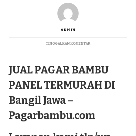
ADMIN
PADA
TINGGALKAN KOMENTAR
JUAL
PAGAR
BAMBU
JUAL PAGAR BAMBU
PANEL
TERMURAH
DI
PANEL TERMURAH DI
BANGIL
JAWA
Bangil Jawa –
Pagarbambu.com