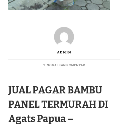
ADMIN
PADA
TINGGALKAN KOMENTAR
JUAL
PAGAR
BAMBU
JUAL PAGAR BAMBU
PANEL
TERMURAH
DI
PANEL TERMURAH DI
AGATS
PAPUA
Agats Papua –