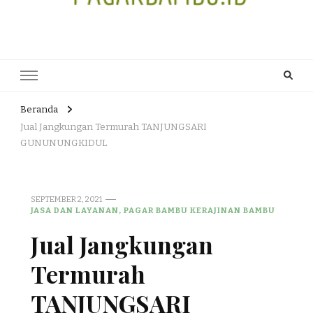
JUAL DAN JASA PEMBUATAN
HEAD OFFICE : Jalan Patuk – Dlingo, Muntuk Rt 03 Muntuk Dlingo
Bantul Yogyakarta 55783 TLP/WA : 0895 3761 17448 / 0819 1012
PAGAR BAMBU WULUNG
8305 / 089687539808. E- mail : skjmtk71@gmail.com
ATAU BAMBU HITAM
Beranda
Jual Jangkungan Termurah TANJUNGSARI
GUNUNUNGKIDUL
SEPTEMBER 2, 2021
JASA DAN LAYANAN, PAGAR BAMBU KERAJINAN BAMBU
Jual Jangkungan
Termurah
TANJUNGSARI