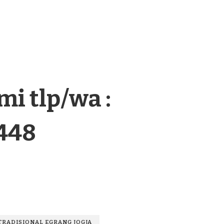
i tlp/wa :
448
TRADISIONAL EGRANG JOGJA