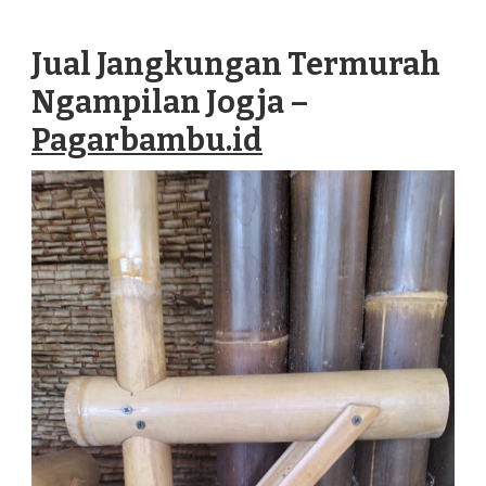
JANGKUNGAN
TERMURAH
Jual Jangkungan Termurah
NGAMPILAN
JOGJA
Ngampilan Jogja –
Pagarbambu.id