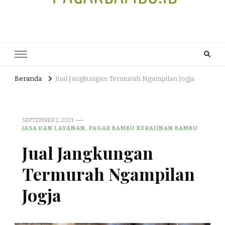
JUAL DAN JASA PEMBUATAN
HEAD OFFICE : Jalan Patuk – Dlingo, Muntuk Rt 03 Muntuk Dlingo
Bantul Yogyakarta 55783 TLP/WA : 0895 3761 17448 / 0819 1012
PAGAR BAMBU WULUNG
8305 / 089687539808. E- mail : skjmtk71@gmail.com
ATAU BAMBU HITAM
Beranda
Jual Jangkungan Termurah Ngampilan Jogja
SEPTEMBER 2, 2021
JASA DAN LAYANAN, PAGAR BAMBU KERAJINAN BAMBU
Jual Jangkungan
Termurah Ngampilan
Jogja