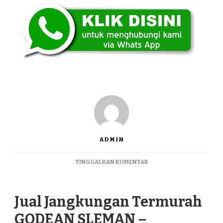
ADMIN
PADA
TINGGALKAN KOMENTAR
JUAL
JANGKUNGAN
TERMURAH
Jual Jangkungan Termurah
GODEAN
SLEMAN
GODEAN SLEMAN –