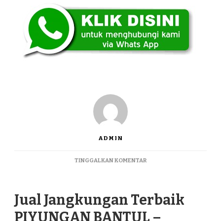
ADMIN
PADA
TINGGALKAN KOMENTAR
JUAL
JANGKUNGAN
TERBAIK
Jual Jangkungan Terbaik
PIYUNGAN
BANTUL
PIYUNGAN BANTUL –