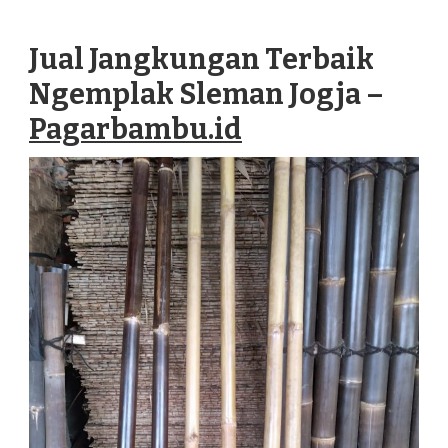
JANGKUNGAN
TERBAIK
Jual Jangkungan Terbaik
NGEMPLAK
SLEMAN
Ngemplak Sleman Jogja –
JOGJA
Pagarbambu.id