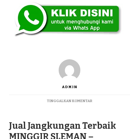
ADMIN
PADA
TINGGALKAN KOMENTAR
JUAL
JANGKUNGAN
TERBAIK
Jual Jangkungan Terbaik
MINGGIR
SLEMAN
MINGGIR SLEMAN –