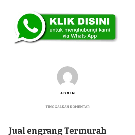
ADMIN
PADA
TINGGALKAN KOMENTAR
JUAL
ENGRANG
TERMURAH
Jual engrang Termurah
RONGKOP
GUNUNGKIDUL