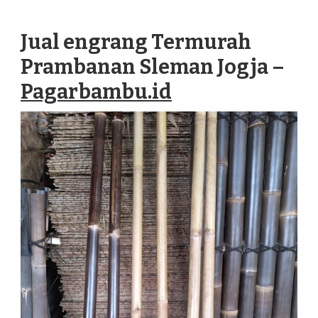
ENGRANG
TERMURAH
Jual engrang Termurah
PRAMBANAN
SLEMAN
Prambanan Sleman Jogja –
JOGJA
Pagarbambu.id