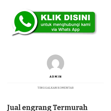
ADMIN
PADA
TINGGALKAN KOMENTAR
JUAL
ENGRANG
TERMURAH
Jual engrang Termurah
PONJONG
GUNUNGKIDUL