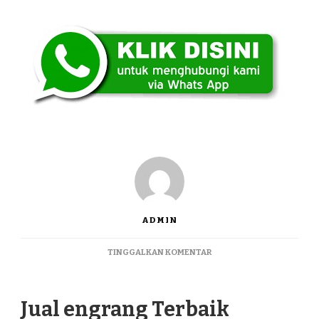
ADMIN
PADA
TINGGALKAN KOMENTAR
JUAL
ENGRANG
TERBAIK
Jual engrang Terbaik
MERGANGSAN
JOGJAKARTA