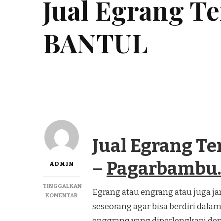
Jual Egrang 
BANTUL
Jual Egrang 
–
Pagarbambu.
ADMIN
TINGGALKAN
Egrang atau engrang atau juga j
PADA
KOMENTAR
JUAL
seseorang agar bisa berdiri dalam
EGRANG
enggrang yang diperlengkapi deng