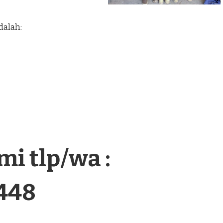
dalah:
i tlp/wa :
448