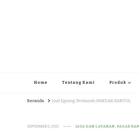
JUAL DAN JASA PEMBUA
HEAD OFFICE : Jalan Patuk – Dlingo, Muntuk Rt 03 Muntuk
Home
Tentang Kami
Produk
Beranda
Jual Egrang Termurah PANDAK BANTUL
SEPTEMBER 2, 2021
JASA DAN LAYANAN, PAGAR BA