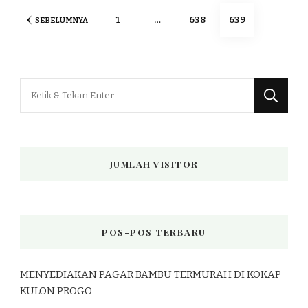
Paginasi
HALAMAN
HALAMAN
HALAMAN
1
…
638
639
SEBELUMNYA
pos
Mencari
Sesuatu?
JUMLAH VISITOR
POS-POS TERBARU
MENYEDIAKAN PAGAR BAMBU TERMURAH DI KOKAP
KULON PROGO